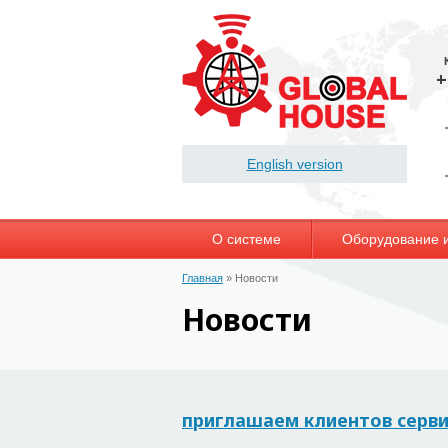
+
English version
О системе
Оборудование 
Главная
»
Новости
Новости
приглашаем клиентов серв