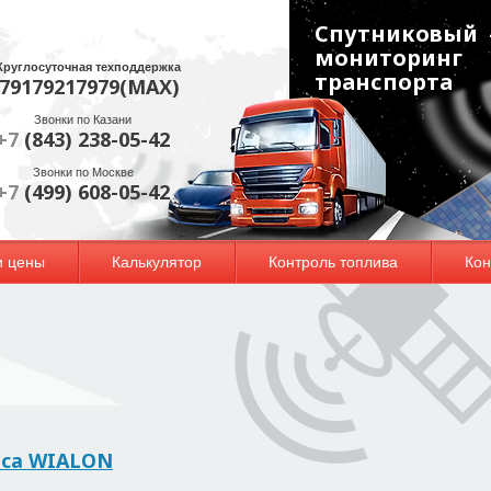
Спутниковый
мониторинг
Круглосуточная техподдержка
транспорта
79179217979(МАХ)
Звонки по Казани
+7
(843) 238-05-42
Звонки по Москве
+7
(499) 608-05-42
и цены
Калькулятор
Контроль топлива
Кон
иса WIALON