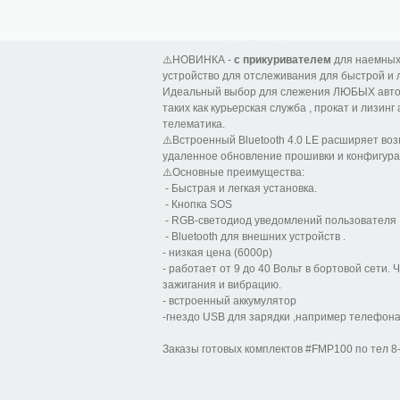
⚠️НОВИНКА -
с прикуривателем
для наемных
устройство для отслеживания для быстрой и ле
Идеальный выбор для слежения ЛЮБЫХ автом
таких как курьерская служба , прокат и лизинг
телематика.
⚠️Встроенный Bluetooth 4.0 LE расширяет во
удаленное обновление прошивки и конфигура
⚠️Основные преимущества:
- Быстрая и легкая установка.
- Кнопка SOS
- RGB-светодиод уведомлений пользователя 
- Bluetooth для внешних устройств .
- низкая цена (6000р)
- работает от 9 до 40 Вольт в бортовой сети.
зажигания и вибрацию.
- встроенный аккумулятор
-гнездо USB для зарядки ,например телефона
Заказы готовых комплектов #FMP100 по тел 8