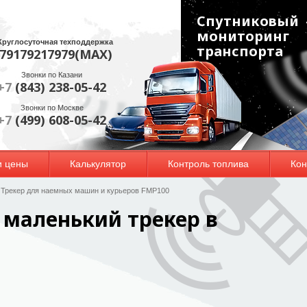
Спутниковый
мониторинг
Круглосуточная техподдержка
транспорта
79179217979(МАХ)
Звонки по Казани
+7
(843) 238-05-42
Звонки по Москве
+7
(499) 608-05-42
и цены
Калькулятор
Контроль топлива
Кон
»
Трекер для наемных машин и курьеров FMP100
 маленький трекер в