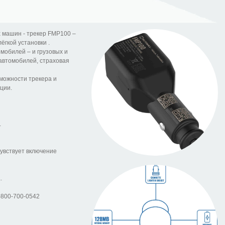
 машин - трекер FMP100 –
̈гкой установки .
обилей – и грузовых и
 автомобилей, страховая
зможности трекера и
ции.
.
 Чувствует включение
.
-800-700-0542